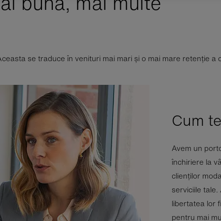
ai bună, mai multe
. Aceasta se traduce în venituri mai mari și o mai mare retenție a cl
Cum te
Avem un porto
închiriere la 
clienților moda
serviciile tale
libertatea lor 
pentru mai mu