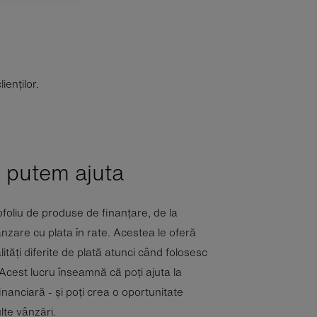
ienților.
 putem ajuta
foliu de produse de finanțare, de la
vânzare cu plata în rate. Acestea le oferă
lități diferite de plată atunci când folosesc
. Acest lucru înseamnă că poți ajuta la
financiară - și poți crea o oportunitate
lte vânzări.