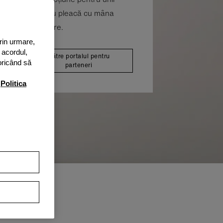
gura că aceștia nu pleacă cu mâna
 tipuri de finanțare.
Prin urmare,
 acordul,
Către portalul pentru
oricând să
parteneri
n
Politica