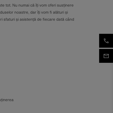
te tot. Nu numai că îți vom oferi susținere
uselor noastre, dar îți vom fi alături și
eri sfaturi și asistență de fiecare dată când
sținerea