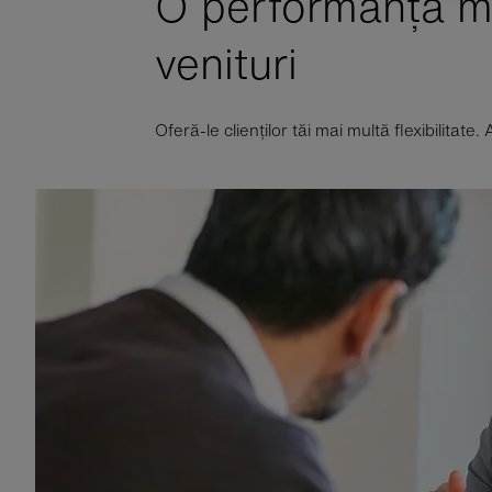
O performanță m
venituri
Oferă-le clienților tăi mai multă flexibilitate