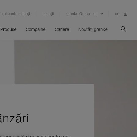
alul pentru clienți
Locații
grenke Group - en
en
ro
Produse
Companie
Cariere
Noutăți grenke
ânzări
u reprezintă o opțiune pentru unii