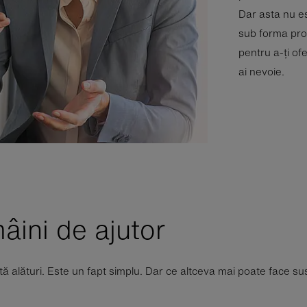
Dar asta nu es
sub forma prod
pentru a-ți of
ai nevoie.
mâini de ajutor
tă alături. Este un fapt simplu. Dar ce altceva mai poate face su