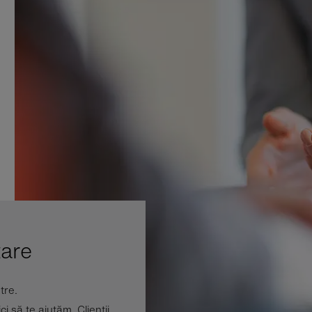
țare
tre.
 să te ajutăm. Clienții