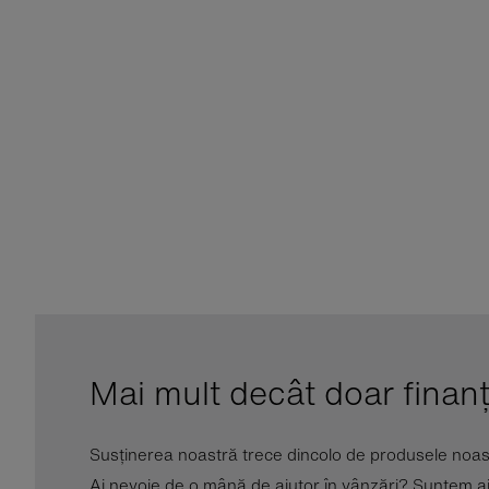
Mai mult decât doar finan
Susținerea noastră trece dincolo de produsele noas
Ai nevoie de o mână de ajutor în vânzări? Suntem aici