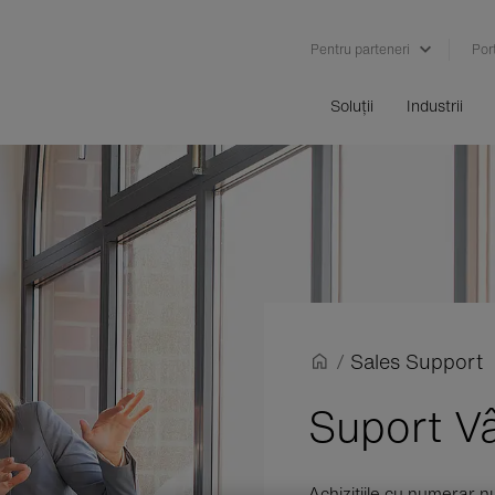
Pentru parteneri
Port
Soluții
Industrii
/
Sales Support
Suport V
Achizițiile cu numerar n