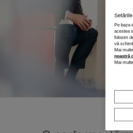
Setările
Pe baza in
acestea su
folosim d
vă schimba
Mai multe
noastră d
Mai multe 