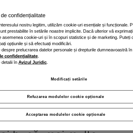
clienți. Pentru a te asi
 de confidențialitate
goală, poți oferi diferite
teresului nostru legitim, utilizăm cookie-uri esențiale și funcționale. 
nt prestabilite în setările noastre implicite. Dacă ulterior vă exprimați
Devino partener
e asemenea cookie-uri și în scopuri statistice și de marketing. Puteți 
ți opțiunile și să efectuați modificări.
 despre prelucrarea datelor personale și drepturile dumneavoastră î
e confidențialitate
.
detalii în
Avizul Juridic
.
Modificați setările
Refuzarea modulelor cookie opționale
Acceptarea modulelor cookie opționale