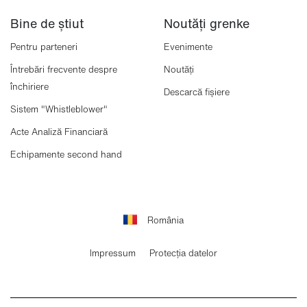
Bine de știut
Noutăți grenke
Pentru parteneri
Evenimente
Întrebări frecvente despre
Noutăți
închiriere
Descarcă fișiere
Sistem "Whistleblower"
Acte Analiză Financiară
Echipamente second hand
România
Impressum
Protecția datelor